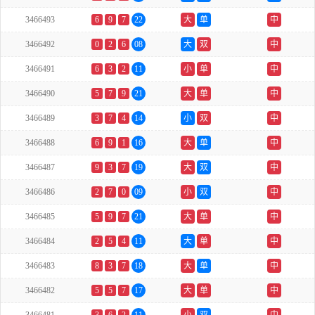
3466493
6
9
7
22
大
单
中
3466492
0
2
6
08
大
双
中
3466491
6
3
2
11
小
单
中
3466490
5
7
9
21
大
单
中
3466489
3
7
4
14
小
双
中
3466488
6
9
1
16
大
单
中
3466487
9
3
7
19
大
双
中
3466486
2
7
0
09
小
双
中
3466485
5
9
7
21
大
单
中
3466484
2
5
4
11
大
单
中
3466483
8
3
7
18
大
单
中
3466482
5
5
7
17
大
单
中