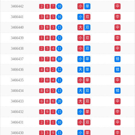
3466442
2
1
7
10
小
单
中
3466441
3
8
5
16
小
双
中
3466440
3
9
3
15
大
双
中
3466439
1
8
3
12
小
双
中
3466438
2
5
4
11
小
双
中
3466437
3
7
8
18
小
单
错
3466436
4
6
2
12
大
单
错
3466435
7
0
4
11
小
单
中
3466434
8
0
5
13
大
双
错
3466433
6
8
6
20
大
双
中
3466432
5
9
1
15
小
单
中
3466431
2
7
1
10
小
双
中
3466430
3
3
9
15
小
单
中