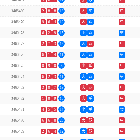
3466481
3
6
2
11
小
双
中
3466480
2
8
8
18
大
单
中
3466479
9
6
4
19
大
双
中
3466478
6
2
9
17
小
双
错
3466477
2
7
3
12
大
双
中
3466476
6
1
4
11
大
双
错
3466475
0
9
0
09
小
单
中
3466474
6
2
3
11
大
双
错
3466473
3
8
7
18
大
双
中
3466472
1
8
9
18
大
单
中
3466471
4
5
5
14
小
单
错
3466470
6
6
8
20
大
双
中
3466469
2
6
4
12
大
双
中