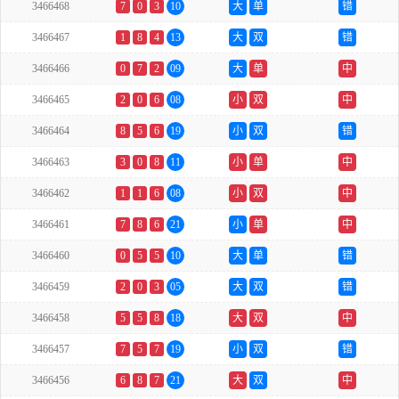
3466468
7
0
3
10
大
单
错
3466467
1
8
4
13
大
双
错
3466466
0
7
2
09
大
单
中
3466465
2
0
6
08
小
双
中
3466464
8
5
6
19
小
双
错
3466463
3
0
8
11
小
单
中
3466462
1
1
6
08
小
双
中
3466461
7
8
6
21
小
单
中
3466460
0
5
5
10
大
单
错
3466459
2
0
3
05
大
双
错
3466458
5
5
8
18
大
双
中
3466457
7
5
7
19
小
双
错
3466456
6
8
7
21
大
双
中