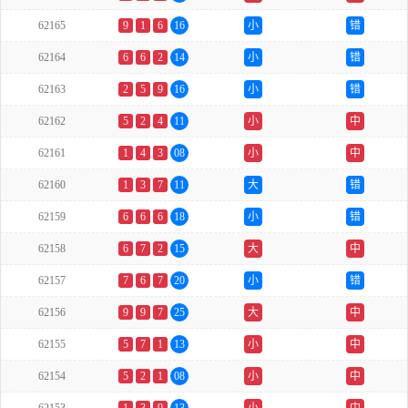
62165
9
1
6
16
小
错
62164
6
6
2
14
小
错
62163
2
5
9
16
小
错
62162
5
2
4
11
小
中
62161
1
4
3
08
小
中
62160
1
3
7
11
大
错
62159
6
6
6
18
小
错
62158
6
7
2
15
大
中
62157
7
6
7
20
小
错
62156
9
9
7
25
大
中
62155
5
7
1
13
小
中
62154
5
2
1
08
小
中