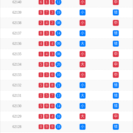
62140
6
1
5
12
小
中
62139
9
7
3
19
小
错
62138
2
4
2
08
小
中
62137
8
3
3
14
小
错
62136
4
1
4
09
大
错
62135
1
4
3
08
小
中
62134
5
9
6
20
大
中
62133
1
3
6
10
小
中
62132
5
8
8
21
小
错
62131
1
5
7
13
大
错
62130
5
9
0
14
小
错
62129
3
9
4
16
大
中
62128
0
9
9
18
小
错