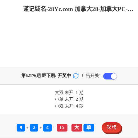
谨记域名-28Yc.com 加拿大28-加拿大PC-加拿大28开奖结果预测官网|飞飞28加拿大在线预测_火热研究!
第
62176
期 距下期:
开奖中
广告开关：
大双
未开:
1
期
小单
未开:
2
期
小双
未开:
4
期
9
2
4
15
大
单
咪牌
+
+
=
-