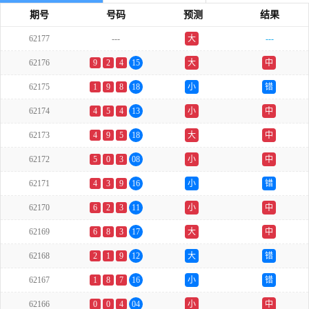
期号
号码
预测
结果
62177
---
大
---
双
62176
9
2
4
15
大
中
62175
1
9
8
18
小
错
62174
4
5
4
13
小
中
62173
4
9
5
18
大
中
62172
5
0
3
08
小
中
62171
4
3
9
16
小
错
62170
6
2
3
11
小
中
62169
6
8
3
17
大
中
62168
2
1
9
12
大
错
62167
1
8
7
16
小
错
62166
0
0
4
04
小
中