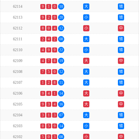
62114
9
1
0
10
大
错
62113
9
2
9
20
小
错
62112
8
0
4
12
小
中
62111
2
4
2
08
大
错
62110
4
9
9
22
小
错
62109
4
7
8
19
大
中
62108
7
5
0
12
大
错
62107
1
2
8
11
大
错
62106
9
4
1
14
大
中
62105
9
3
4
16
大
中
62104
3
1
3
07
大
错
62103
0
5
9
14
小
错
62102
5
0
3
08
小
中