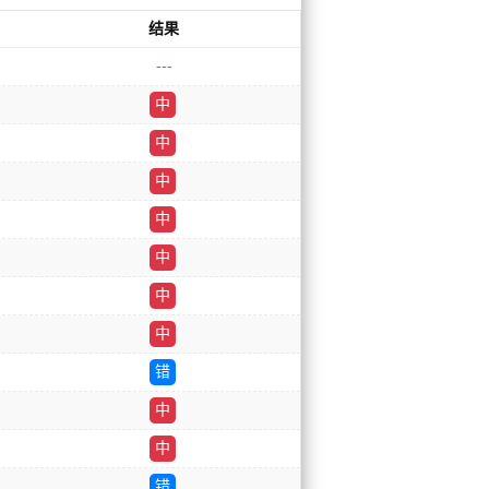
结果
---
中
中
中
中
中
中
中
错
中
中
错