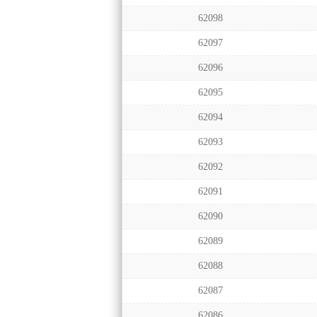
62098
62097
62096
62095
62094
62093
62092
62091
62090
62089
62088
62087
62086