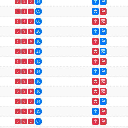
14
小
单
8
3
3
09
大
单
4
1
4
08
小
双
1
4
3
20
小
单
5
9
6
10
小
单
1
3
6
21
大
双
5
8
8
13
小
单
1
5
7
14
小
单
5
9
0
16
大
双
3
9
4
18
大
双
0
9
9
14
大
单
3
8
3
19
小
单
3
7
9
07
小
单
5
0
2