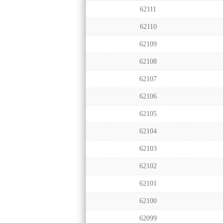
62111
62110
62109
62108
62107
62106
62105
62104
62103
62102
62101
62100
62099