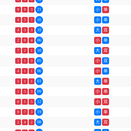
21
小
单
9
9
3
16
小
单
4
5
7
10
大
双
4
3
3
06
小
单
2
0
4
10
大
双
7
2
1
05
小
双
1
1
3
06
小
单
4
1
1
03
大
单
1
1
1
09
小
单
1
5
3
12
小
双
6
1
5
19
小
单
9
7
3
08
大
双
2
4
2