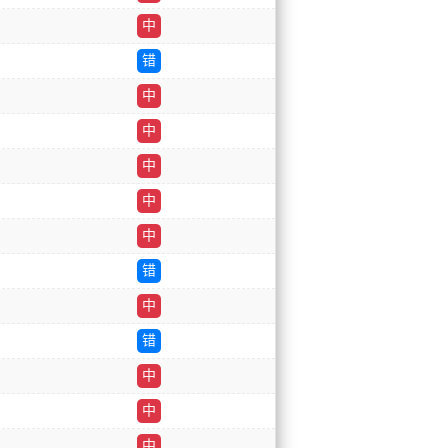
中
错
中
中
中
中
中
错
中
错
中
中
中