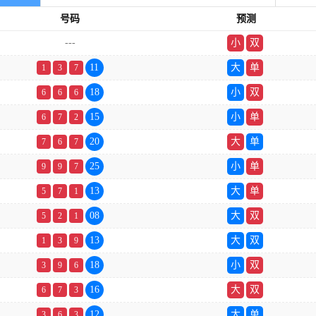
号码
预测
---
小
双
11
大
单
1
3
7
18
小
双
6
6
6
15
小
单
6
7
2
20
大
单
7
6
7
25
小
单
9
9
7
13
大
单
5
7
1
08
大
双
5
2
1
13
大
双
1
3
9
18
小
双
3
9
6
16
大
双
6
7
3
12
大
单
3
6
3