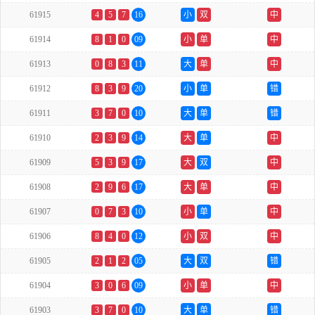
61915
4
5
7
16
小
双
中
61914
8
1
0
09
小
单
中
61913
0
8
3
11
大
单
中
61912
8
3
9
20
小
单
错
61911
3
7
0
10
大
单
错
61910
2
3
9
14
大
单
中
61909
5
3
9
17
大
双
中
61908
2
9
6
17
大
单
中
61907
0
7
3
10
小
单
中
61906
8
4
0
12
小
双
中
61905
2
1
2
05
大
双
错
61904
3
0
6
09
小
单
中
61903
3
7
0
10
大
单
错