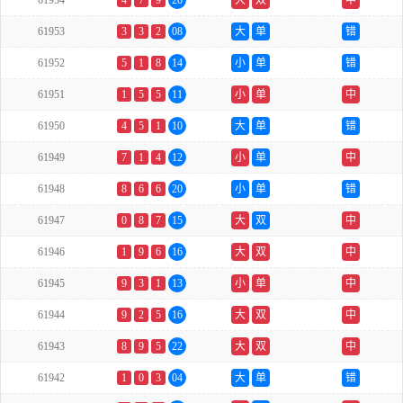
61954
4
7
9
20
大
双
中
61953
3
3
2
08
大
单
错
61952
5
1
8
14
小
单
错
61951
1
5
5
11
小
单
中
61950
4
5
1
10
大
单
错
61949
7
1
4
12
小
单
中
61948
8
6
6
20
小
单
错
61947
0
8
7
15
大
双
中
61946
1
9
6
16
大
双
中
61945
9
3
1
13
小
单
中
61944
9
2
5
16
大
双
中
61943
8
9
5
22
大
双
中
61942
1
0
3
04
大
单
错