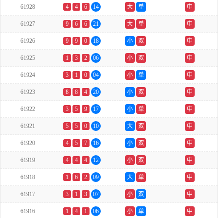
61928
4
4
6
14
大
单
中
61927
9
6
6
21
大
单
中
61926
9
9
0
18
小
双
中
61925
1
3
2
06
小
双
中
61924
3
1
0
04
小
单
中
61923
8
8
4
20
小
双
中
61922
3
5
9
17
小
单
中
61921
5
5
0
10
大
双
中
61920
4
5
7
16
小
双
中
61919
4
4
4
12
小
双
中
61918
1
6
2
09
大
单
中
61917
3
1
3
07
小
双
中
61916
1
4
1
06
小
单
中