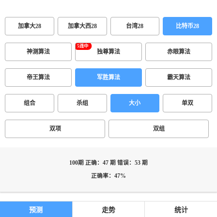
加拿大28
加拿大西28
台湾28
比特币28
神测算法
独尊算法
赤眼算法
帝王算法
军胜算法
霸天算法
组合
杀组
大小
单双
双项
双组
100期 正确：47 期 错误：53 期
正确率：47%
预测
走势
统计