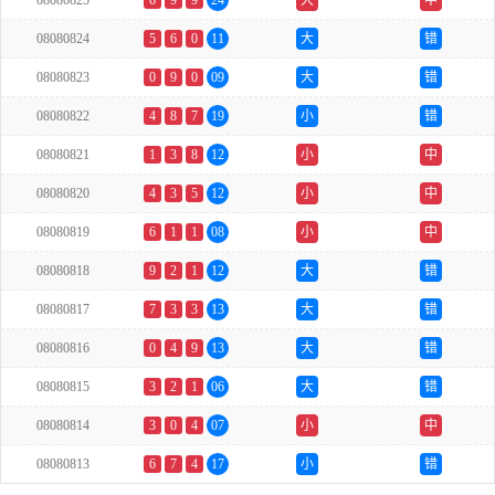
08080825
6
9
9
24
大
中
08080824
5
6
0
11
大
错
08080823
0
9
0
09
大
错
08080822
4
8
7
19
小
错
08080821
1
3
8
12
小
中
08080820
4
3
5
12
小
中
08080819
6
1
1
08
小
中
08080818
9
2
1
12
大
错
08080817
7
3
3
13
大
错
08080816
0
4
9
13
大
错
08080815
3
2
1
06
大
错
08080814
3
0
4
07
小
中
08080813
6
7
4
17
小
错