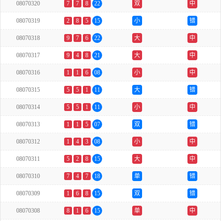
08070320
7
7
8
22
双
中
08070319
2
8
5
15
小
错
08070318
9
7
6
22
大
中
08070317
9
4
8
21
大
中
08070316
1
1
6
08
小
中
08070315
5
5
1
11
大
错
08070314
5
5
1
11
小
中
08070313
1
1
5
07
双
错
08070312
1
4
3
08
小
中
08070311
5
2
8
15
大
中
08070310
7
4
7
18
单
错
08070309
1
6
8
15
双
错
08070308
8
1
6
15
单
中