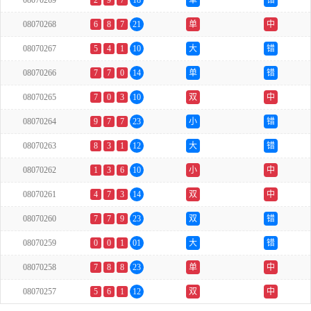
08070269
2
9
7
18
单
错
08070268
6
8
7
21
单
中
08070267
5
4
1
10
大
错
08070266
7
7
0
14
单
错
08070265
7
0
3
10
双
中
08070264
9
7
7
23
小
错
08070263
8
3
1
12
大
错
08070262
1
3
6
10
小
中
08070261
4
7
3
14
双
中
08070260
7
7
9
23
双
错
08070259
0
0
1
01
大
错
08070258
7
8
8
23
单
中
08070257
5
6
1
12
双
中