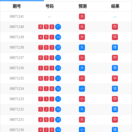
期号
号码
预测
结果
08071241
---
大
---
单
08071240
8
9
0
17
大
中
08071239
4
9
1
14
大
中
08071238
7
0
3
10
大
错
08071237
0
9
3
12
小
中
08071236
1
9
3
13
大
错
08071235
6
3
4
13
小
中
08071234
9
1
6
16
小
错
08071233
7
3
2
12
小
中
08071232
5
2
3
10
大
错
08071231
4
6
9
19
大
中
08071230
4
2
8
14
小
错