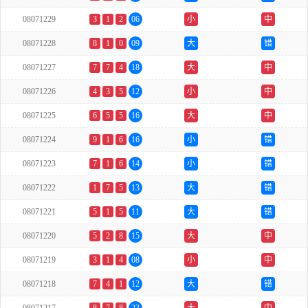
08071229
3
1
2
06
小
中
08071228
8
1
0
09
大
错
08071227
7
7
4
18
大
中
08071226
4
3
5
12
小
中
08071225
6
5
5
16
大
中
08071224
9
1
6
16
小
错
08071223
7
1
6
14
小
错
08071222
1
7
5
13
大
错
08071221
5
1
5
11
大
错
08071220
5
2
8
15
大
中
08071219
3
1
4
08
小
中
08071218
7
4
1
12
大
错