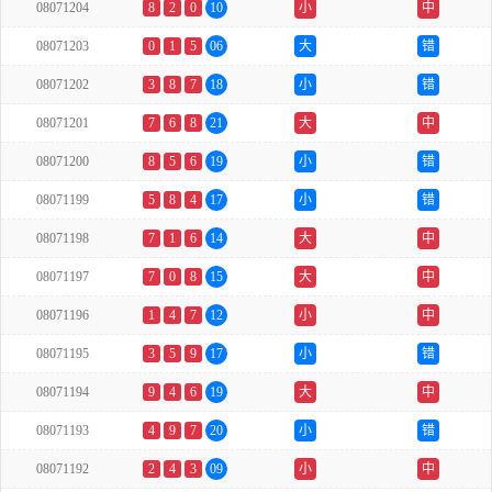
08071204
8
2
0
10
小
中
08071203
0
1
5
06
大
错
08071202
3
8
7
18
小
错
08071201
7
6
8
21
大
中
08071200
8
5
6
19
小
错
08071199
5
8
4
17
小
错
08071198
7
1
6
14
大
中
08071197
7
0
8
15
大
中
08071196
1
4
7
12
小
中
08071195
3
5
9
17
小
错
08071194
9
4
6
19
大
中
08071193
4
9
7
20
小
错
08071192
2
4
3
09
小
中