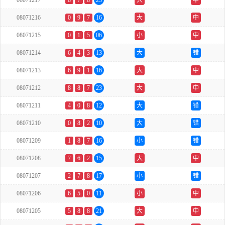
08071217
8
7
8
23
大
中
08071216
0
9
7
16
大
中
08071215
0
1
5
06
小
中
08071214
6
4
3
13
大
错
08071213
6
9
1
16
大
中
08071212
8
8
7
23
大
中
08071211
4
0
8
12
大
错
08071210
0
8
2
10
大
错
08071209
1
8
7
16
小
错
08071208
7
6
2
15
大
中
08071207
2
7
8
17
小
错
08071206
6
5
0
11
小
中
08071205
5
8
8
21
大
中