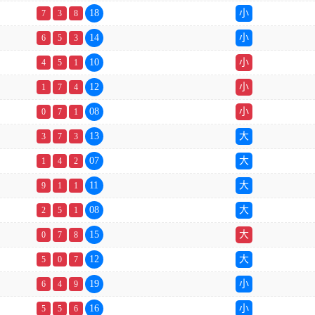
18
小
7
3
8
14
小
6
5
3
10
小
4
5
1
12
小
1
7
4
08
小
0
7
1
13
大
3
7
3
07
大
1
4
2
11
大
9
1
1
08
大
2
5
1
15
大
0
7
8
12
大
5
0
7
19
小
6
4
9
16
小
5
5
6