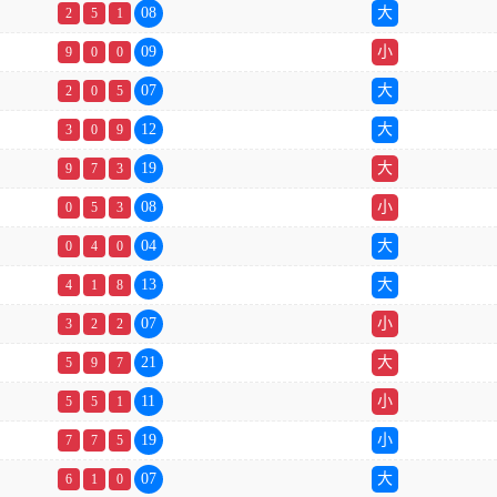
08
大
2
5
1
09
小
9
0
0
07
大
2
0
5
12
大
3
0
9
19
大
9
7
3
08
小
0
5
3
04
大
0
4
0
13
大
4
1
8
07
小
3
2
2
21
大
5
9
7
11
小
5
5
1
19
小
7
7
5
07
大
6
1
0