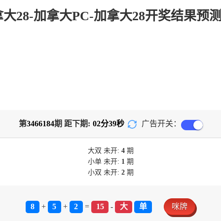
第
3466184
期 距下期:
02
分
39
秒
广告开关：
大双
未开:
4
期
小单
未开:
1
期
小双
未开:
2
期
8
+
5
+
2
=
15
-
大
单
咪牌