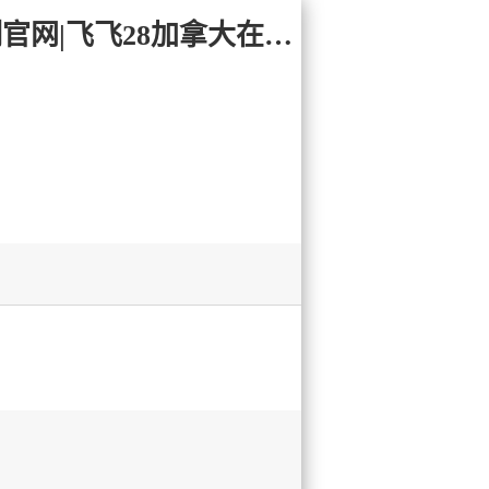
谨记域名-28Yc.com 加拿大28-加拿大PC-加拿大28开奖结果预测官网|飞飞28加拿大在线预测_火热研究!