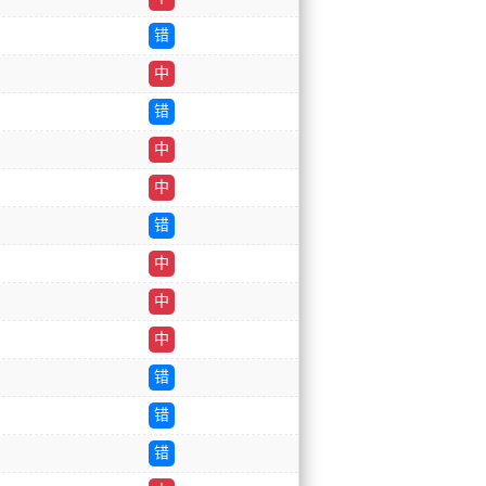
错
中
错
中
中
错
中
中
中
错
错
错