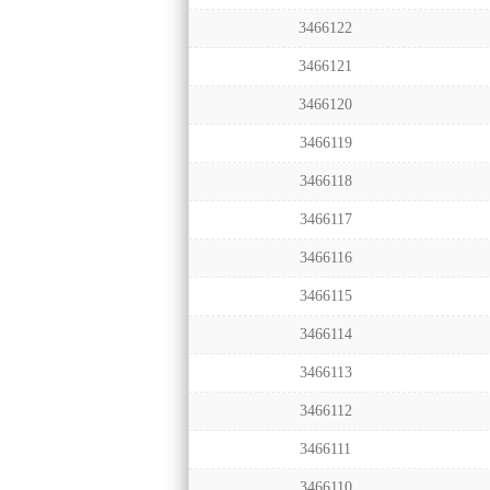
3466122
3466121
3466120
3466119
3466118
3466117
3466116
3466115
3466114
3466113
3466112
3466111
3466110