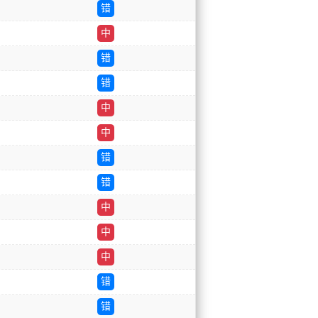
错
中
错
错
中
中
错
错
中
中
中
错
错