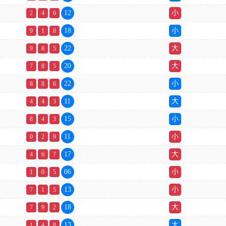
12
小
2
4
6
18
小
9
1
8
22
大
9
8
5
20
大
7
8
5
22
小
8
8
6
11
大
4
4
3
15
小
8
4
3
11
小
0
2
9
17
大
4
6
7
06
小
1
0
5
13
小
7
1
5
18
大
7
9
2
13
大
1
4
8