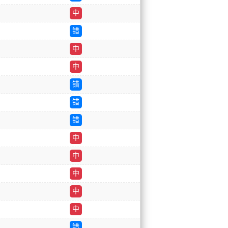
中
错
中
中
错
错
错
中
中
中
中
中
错