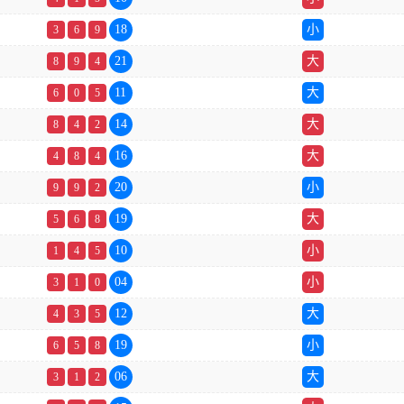
18
小
3
6
9
21
大
8
9
4
11
大
6
0
5
14
大
8
4
2
16
大
4
8
4
20
小
9
9
2
19
大
5
6
8
10
小
1
4
5
04
小
3
1
0
12
大
4
3
5
19
小
6
5
8
06
大
3
1
2