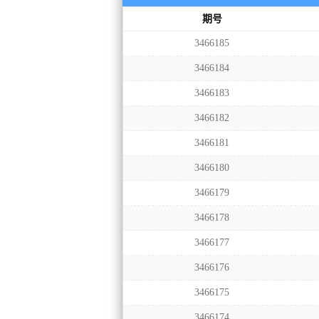
期号
3466185
3466184
3466183
3466182
3466181
3466180
3466179
3466178
3466177
3466176
3466175
3466174