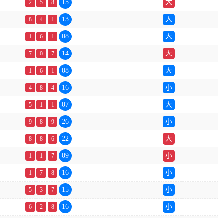
15
大
2
5
8
13
大
8
4
1
08
大
1
6
1
14
大
7
0
7
08
大
1
6
1
16
小
4
8
4
07
大
5
1
1
26
小
9
8
9
22
大
8
8
6
09
小
1
1
7
16
小
1
7
8
15
小
5
3
7
16
小
6
2
8