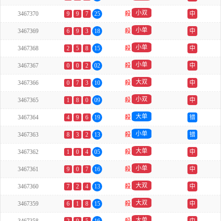
小双
3467370
9
9
7
25
殺
中
小单
3467369
6
9
3
18
殺
中
小单
3467368
2
5
8
15
殺
中
小单
3467367
0
0
2
02
殺
中
大双
3467366
0
7
3
10
殺
中
小双
3467365
1
8
0
09
殺
中
大单
3467364
4
9
6
19
殺
错
小单
3467363
8
3
2
13
殺
错
大单
3467362
1
0
4
05
殺
中
小单
3467361
9
0
7
16
殺
中
大双
3467360
7
2
4
13
殺
中
大双
3467359
6
1
8
15
殺
中
大单