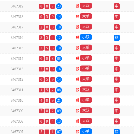
大双
3467319
8
8
7
23
殺
中
大单
3467318
9
5
0
14
殺
中
大双
3467317
2
0
8
10
殺
中
小双
3467316
3
5
4
12
殺
错
大单
3467315
2
5
3
10
殺
中
小单
3467314
0
0
8
08
殺
中
小单
3467313
5
8
3
16
殺
中
大单
3467312
0
5
9
14
殺
中
大双
3467311
1
5
2
08
殺
中
小单
3467310
4
8
9
21
殺
中
大双
3467309
7
0
2
09
殺
中
大双
3467308
0
9
4
13
殺
中
小单
3467307
5
1
1
07
殺
错