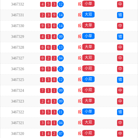
小单
3467332
4
5
3
12
殺
中
大双
3467331
2
3
9
14
殺
错
大单
3467330
9
5
0
14
殺
中
小单
3467329
4
1
4
09
殺
错
大单
3467328
6
6
1
13
殺
中
大双
3467327
0
2
2
04
殺
中
小双
3467326
9
5
7
21
殺
中
小双
3467325
1
3
8
12
殺
错
小双
3467324
7
1
1
09
殺
中
大单
3467323
2
4
3
09
殺
中
小单
3467322
3
5
3
11
殺
错
大双
3467321
3
0
1
04
殺
中
小双
3467320
1
4
2
07
殺
中