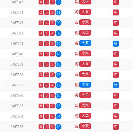
大单
3467345
0
0
2
02
殺
中
大双
3467344
2
6
3
11
殺
中
小双
3467343
2
4
3
09
殺
中
大单
3467342
4
1
4
09
殺
中
大双
3467341
1
5
8
14
殺
错
小双
3467340
9
0
9
18
殺
中
大双
3467339
1
6
3
10
殺
中
大单
3467338
3
2
8
13
殺
中
小双
3467337
6
2
4
12
殺
错
大单
3467336
4
6
0
10
殺
中
大双
3467335
8
0
9
17
殺
中
大单
3467334
0
4
0
04
殺
中
小双
3467333
0
6
9
15
殺
中