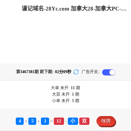
谨记域名-28Yc.com 加拿大28-加拿大PC-加拿大28开奖结果预测官网|飞飞28加拿大在线预测_火热研究!
第
3467381
期 距下期:
02
分
09
秒
广告开关：
大单
未开:
11
期
大双
未开:
1
期
小单
未开:
5
期
4
5
3
12
小
双
咪牌
+
+
=
-