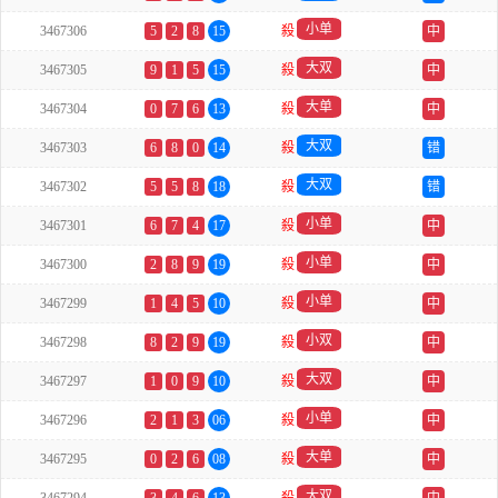
小单
3467306
5
2
8
15
殺
中
大双
3467305
9
1
5
15
殺
中
大单
3467304
0
7
6
13
殺
中
大双
3467303
6
8
0
14
殺
错
大双
3467302
5
5
8
18
殺
错
小单
3467301
6
7
4
17
殺
中
小单
3467300
2
8
9
19
殺
中
小单
3467299
1
4
5
10
殺
中
小双
3467298
8
2
9
19
殺
中
大双
3467297
1
0
9
10
殺
中
小单
3467296
2
1
3
06
殺
中
大单
3467295
0
2
6
08
殺
中
大双