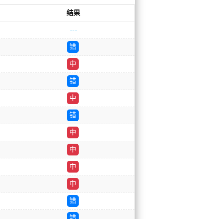
结果
---
错
中
错
中
错
中
中
中
中
错
错