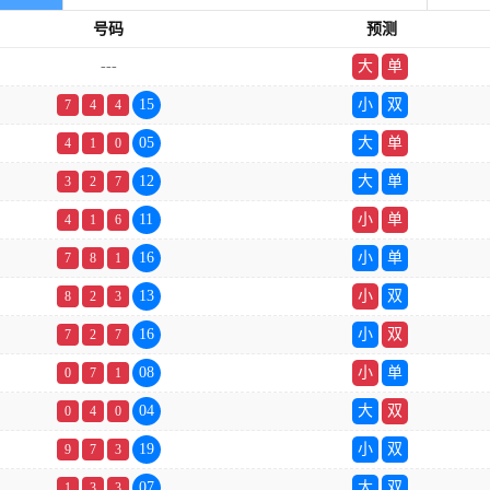
号码
预测
---
大
单
15
小
双
7
4
4
05
大
单
4
1
0
12
大
单
3
2
7
11
小
单
4
1
6
16
小
单
7
8
1
13
小
双
8
2
3
16
小
双
7
2
7
08
小
单
0
7
1
04
大
双
0
4
0
19
小
双
9
7
3
07
大
双
1
3
3