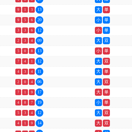
13
大
单
9
1
3
20
小
单
9
5
6
12
小
单
3
3
6
09
大
双
2
3
4
13
小
单
5
0
8
12
大
双
7
4
1
11
大
单
4
3
4
06
大
双
2
0
4
17
大
单
7
1
9
19
小
单
4
8
7
12
大
双
5
3
4
14
大
双
4
1
9