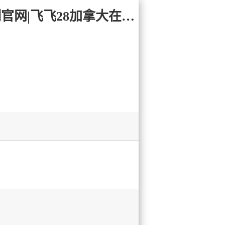
谨记域名-28Yc.com 加拿大28-加拿大PC-加拿大28开奖结果预测官网|飞飞28加拿大在线预测_火热研究!