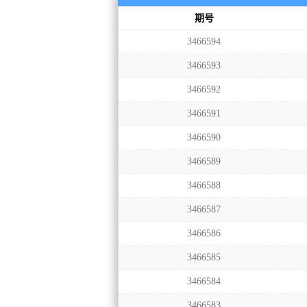
期号
3466594
3466593
3466592
3466591
3466590
3466589
3466588
3466587
3466586
3466585
3466584
3466583