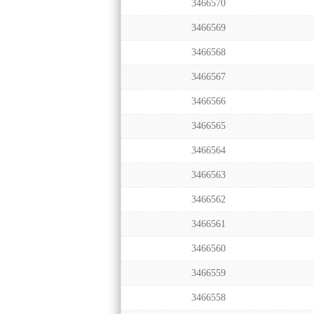
3466570
3466569
3466568
3466567
3466566
3466565
3466564
3466563
3466562
3466561
3466560
3466559
3466558