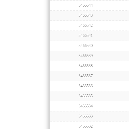
3466544
3466543
3466542
3466541
3466540
3466539
3466538
3466537
3466536
3466535
3466534
3466533
3466532