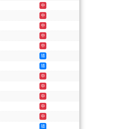
中
中
中
中
中
错
错
中
中
中
中
中
错