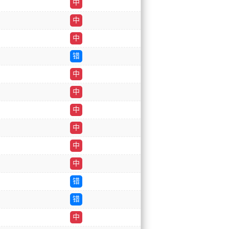
中
中
中
错
中
中
中
中
中
中
错
错
中