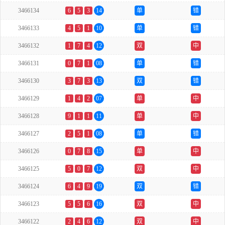
3466134
6
5
3
14
单
错
3466133
4
5
1
10
单
错
3466132
1
7
4
12
双
中
3466131
0
7
1
08
单
错
3466130
3
7
3
13
双
错
3466129
1
4
2
07
单
中
3466128
9
1
1
11
单
中
3466127
2
5
1
08
单
错
3466126
0
7
8
15
单
中
3466125
5
0
7
12
双
中
3466124
6
4
9
19
双
错
3466123
5
5
6
16
双
中
3466122
2
4
6
12
双
中