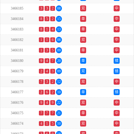
3466185
3
3
2
08
双
中
3466184
8
5
2
15
单
中
3466183
8
1
4
13
单
中
3466182
1
1
6
08
双
中
3466181
1
3
5
09
单
中
3466180
9
4
7
20
单
错
3466179
2
4
3
09
双
错
3466178
7
3
2
12
双
中
3466177
2
6
2
10
单
错
3466176
9
4
9
22
双
中
3466175
7
7
7
21
单
中
3466174
4
1
5
10
双
中