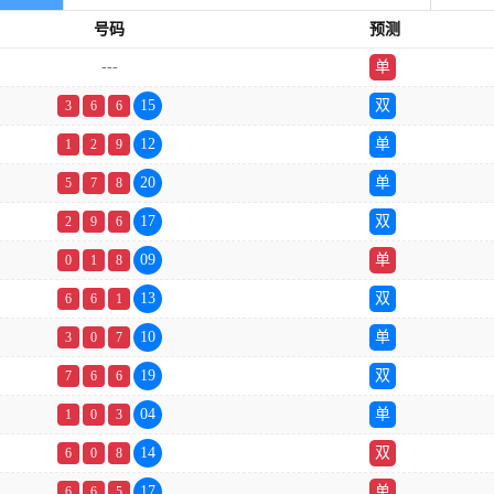
号码
预测
---
单
15
双
3
6
6
12
单
1
2
9
20
单
5
7
8
17
双
2
9
6
09
单
0
1
8
13
双
6
6
1
10
单
3
0
7
19
双
7
6
6
04
单
1
0
3
14
双
6
0
8
17
单
6
6
5