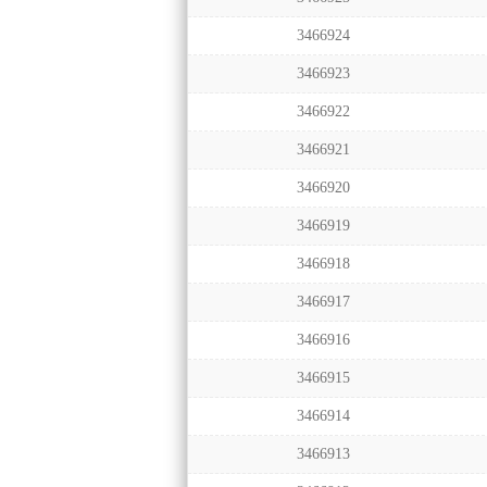
3466924
3466923
3466922
3466921
3466920
3466919
3466918
3466917
3466916
3466915
3466914
3466913