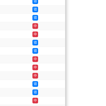
错
错
错
中
中
错
错
中
中
中
错
错
中