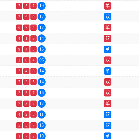
19
单
7
5
7
17
双
2
6
9
17
单
6
7
4
14
双
4
1
9
16
单
9
4
3
06
双
2
0
4
14
单
2
4
8
14
双
7
2
5
16
双
2
7
7
17
单
7
8
2
11
双
4
2
5
15
双
5
3
7
10
单
1
7
2