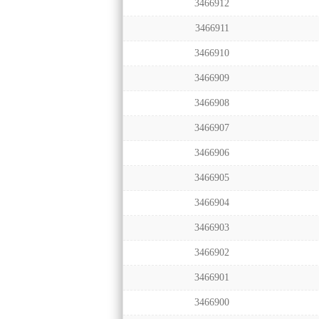
3466912
3466911
3466910
3466909
3466908
3466907
3466906
3466905
3466904
3466903
3466902
3466901
3466900