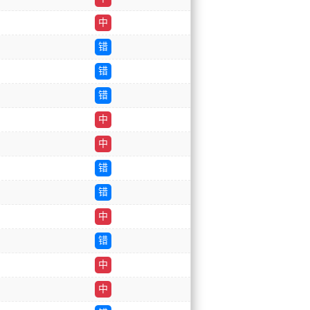
中
错
错
错
中
中
错
错
中
错
中
中