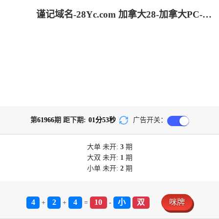
谨记域名-28Yc.com 加拿大28-加拿大PC-加拿大28开奖结果预测官网|飞飞28加拿大在线预测_火热研究!
第
61966
期 距下期:
01
分
53
秒
广告开关：
大单
未开:
3
期
大双
未开:
1
期
小单
未开:
2
期
4
2
4
10
小
双
咪牌
+
+
=
-