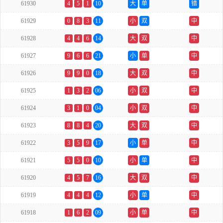
61930
4
5
1
10
大
单
错
61929
0
8
3
11
小
双
中
61928
4
4
6
14
大
双
中
61927
9
6
6
21
小
单
中
61926
9
9
0
18
大
双
中
61925
1
3
2
06
小
双
中
61924
3
1
0
04
小
双
中
61923
8
8
4
20
大
双
中
61922
3
5
9
17
小
单
中
61921
5
5
0
10
小
单
中
61920
4
5
7
16
大
双
中
61919
4
4
4
12
小
单
中
61918
1
6
2
09
小
单
中