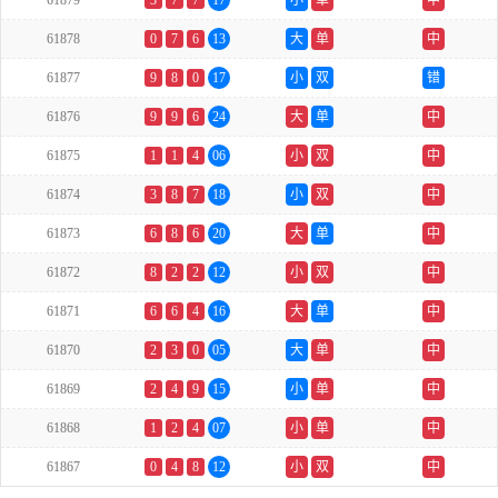
61879
3
7
7
17
小
单
中
61878
0
7
6
13
大
单
中
61877
9
8
0
17
小
双
错
61876
9
9
6
24
大
单
中
61875
1
1
4
06
小
双
中
61874
3
8
7
18
小
双
中
61873
6
8
6
20
大
单
中
61872
8
2
2
12
小
双
中
61871
6
6
4
16
大
单
中
61870
2
3
0
05
大
单
中
61869
2
4
9
15
小
单
中
61868
1
2
4
07
小
单
中
61867
0
4
8
12
小
双
中