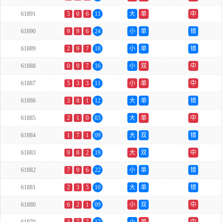
61891
5
0
6
11
大
单
中
61890
9
9
6
24
小
单
错
61889
2
9
7
18
小
单
错
61888
0
9
7
16
小
双
中
61887
5
3
3
11
小
单
中
61886
3
8
1
12
大
单
错
61885
2
1
0
03
大
单
中
61884
1
7
1
09
大
双
错
61883
9
8
2
19
大
双
中
61882
7
9
6
22
小
单
错
61881
2
3
5
10
大
单
错
61880
6
2
1
09
小
双
中