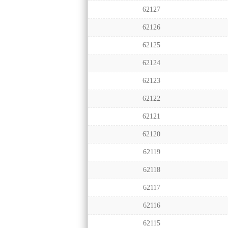
62127
62126
62125
62124
62123
62122
62121
62120
62119
62118
62117
62116
62115