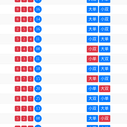
16
大单
小双
9
1
6
14
大单
小双
6
6
2
16
大单
小双
2
5
9
11
小双
大单
5
2
4
08
小双
大单
1
4
3
11
小单
大双
1
3
7
18
小双
大单
6
6
6
15
大单
小双
6
7
2
20
小单
大双
7
6
7
25
大双
小单
9
9
7
13
小双
大单
5
7
1
08
大单
小双
5
2
1