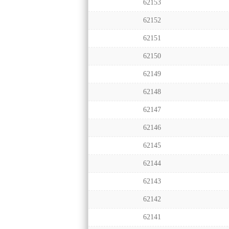
62153
62152
62151
62150
62149
62148
62147
62146
62145
62144
62143
62142
62141