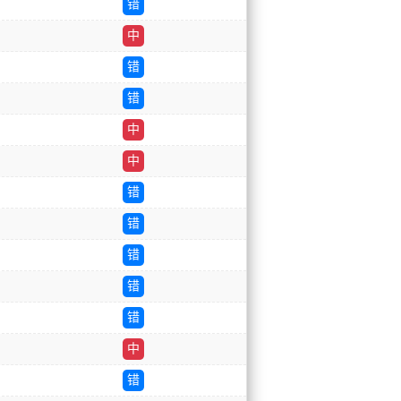
错
中
错
错
中
中
错
错
错
错
错
中
错