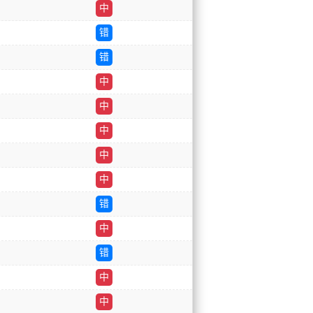
中
错
错
中
中
中
中
中
错
中
错
中
中