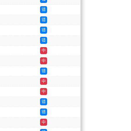
错
错
错
错
中
中
错
中
中
错
错
中