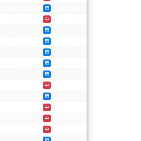
错
中
错
错
错
错
错
中
错
中
中
中
错