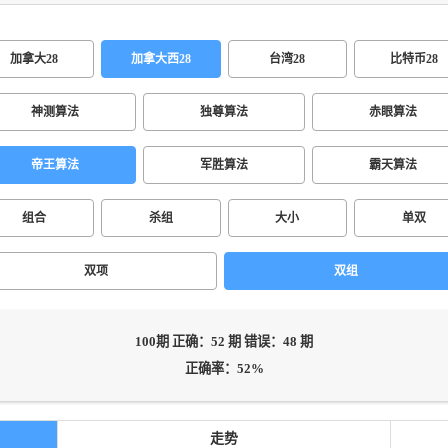
加拿大28
加拿大西28
台湾28
比特币28
神测算法
独尊算法
赤眼算法
帝王算法
军胜算法
霸天算法
组合
杀组
大小
单双
双项
双组
100期 正确：52 期 错误：48 期
正确率：52%
走势