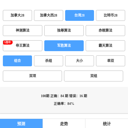
加拿大28
加拿大西28
台湾28
比特币28
神测算法
独尊算法
赤眼算法
帝王算法
军胜算法
霸天算法
组合
杀组
大小
单双
双项
双组
100期 正确：84 期 错误：16 期
正确率：84%
预测
走势
统计