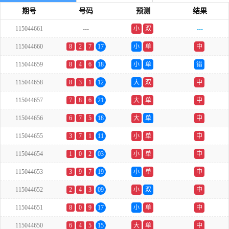
期号
号码
预测
结果
115044661
---
小
双
---
115044660
8
2
7
17
小
单
中
115044659
8
4
6
18
小
单
错
115044658
8
3
1
12
大
双
中
115044657
7
8
6
21
大
单
中
115044656
6
7
5
18
大
单
中
115044655
3
7
1
11
小
单
中
115044654
1
0
2
03
小
单
中
115044653
3
9
7
19
小
单
中
115044652
2
4
3
09
小
双
中
115044651
8
0
9
17
小
单
中
115044650
6
4
5
15
大
单
中