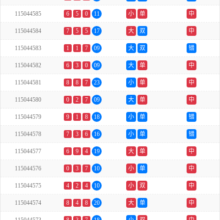
115044585
6
5
0
11
小
单
中
115044584
7
5
5
17
大
双
中
115044583
1
1
7
09
大
双
错
115044582
6
3
0
09
大
单
中
115044581
8
8
7
23
小
单
中
115044580
0
2
7
09
大
单
中
115044579
9
1
8
18
小
单
错
115044578
7
3
6
16
小
单
错
115044577
6
9
4
19
大
单
中
115044576
0
3
7
10
小
单
中
115044575
4
2
4
10
小
双
中
115044574
8
4
8
20
大
单
中