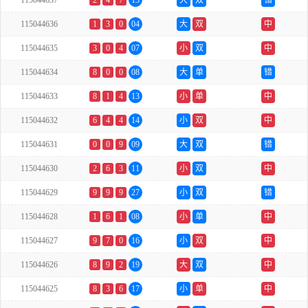
115044637
2
4
7
13
大
双
错
115044636
1
3
0
04
大
双
中
115044635
3
0
4
07
小
双
中
115044634
8
0
0
08
大
单
错
115044633
8
1
4
13
小
单
中
115044632
6
4
4
14
小
双
中
115044631
0
0
9
09
大
双
错
115044630
2
6
3
11
小
双
中
115044629
9
9
9
27
小
双
错
115044628
1
6
1
08
小
单
中
115044627
9
7
0
16
小
双
中
115044626
8
9
2
19
大
双
中
115044625
8
3
6
17
小
单
中