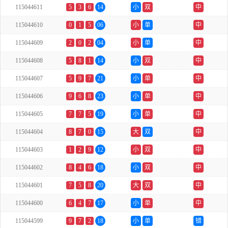
115044611
5
3
6
14
小
双
中
115044610
0
1
5
06
小
单
中
115044609
2
0
2
04
小
单
中
115044608
5
8
1
14
小
双
中
115044607
5
9
7
21
小
单
中
115044606
9
6
8
23
小
单
中
115044605
7
7
5
19
小
单
中
115044604
8
7
0
15
大
双
中
115044603
1
2
9
12
小
双
中
115044602
8
4
6
18
小
双
中
115044601
7
5
8
20
大
双
中
115044600
6
4
7
17
小
单
中
115044599
9
7
2
18
小
单
错