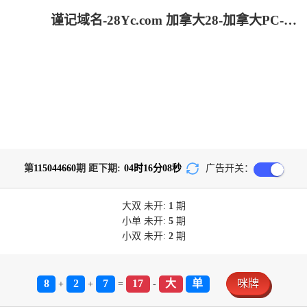
谨记域名-28Yc.com 加拿大28-加拿大PC-加拿大28开奖结果预测官网|飞飞28加拿大在线预测_火热研究!
第
115044660
期 距下期:
04
时
16
分
08
秒
广告开关：
大双
未开:
1
期
小单
未开:
5
期
小双
未开:
2
期
8
2
7
17
大
单
咪牌
+
+
=
-