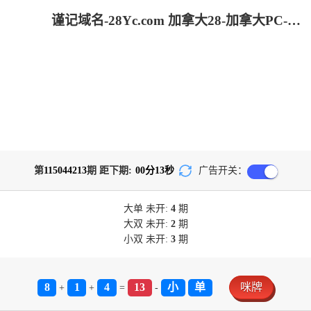
谨记域名-28Yc.com 加拿大28-加拿大PC-加拿大28开奖结果预测官网|飞飞28加拿大在线预测_火热研究!
第
115044213
期 距下期:
00
分
13
秒
广告开关：
大单
未开:
4
期
大双
未开:
2
期
小双
未开:
3
期
8
1
4
13
小
单
咪牌
+
+
=
-