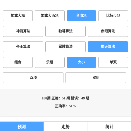
加拿大28
加拿大西28
台湾28
比特币28
神测算法
独尊算法
赤眼算法
帝王算法
军胜算法
霸天算法
组合
杀组
大小
单双
双项
双组
100期 正确：51 期 错误：49 期
正确率：51%
预测
走势
统计