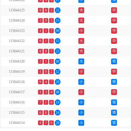
115044126
3
5
9
17
小
错
115044125
9
8
5
22
大
中
115044124
3
9
3
15
大
中
115044123
1
1
7
09
小
中
115044122
9
1
5
15
大
中
115044121
8
8
7
23
大
中
115044120
2
1
3
06
大
错
115044119
1
9
2
12
小
中
115044118
9
4
7
20
小
错
115044117
1
3
4
08
小
中
115044116
7
1
6
14
小
错
115044115
6
6
2
14
小
错
115044114
4
7
9
20
小
错