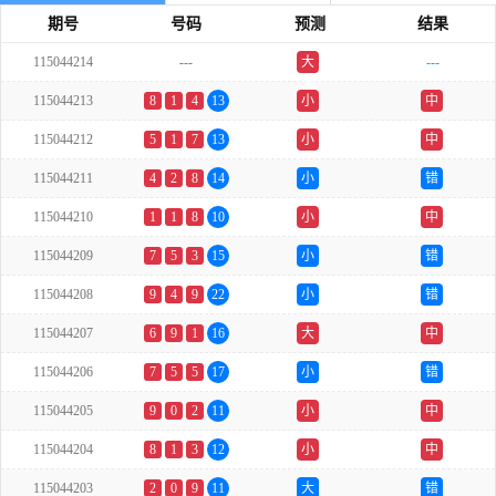
期号
号码
预测
结果
115044214
---
大
---
单
115044213
8
1
4
13
小
中
115044212
5
1
7
13
小
中
115044211
4
2
8
14
小
错
115044210
1
1
8
10
小
中
115044209
7
5
3
15
小
错
115044208
9
4
9
22
小
错
115044207
6
9
1
16
大
中
115044206
7
5
5
17
小
错
115044205
9
0
2
11
小
中
115044204
8
1
3
12
小
中
115044203
2
0
9
11
大
错