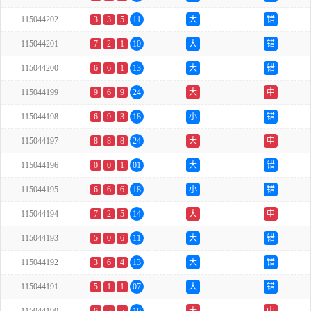
115044202
3
3
5
11
大
错
115044201
7
2
1
10
大
错
115044200
6
6
1
13
大
错
115044199
9
6
9
24
大
中
115044198
6
9
3
18
小
错
115044197
8
8
8
24
大
中
115044196
0
0
1
01
大
错
115044195
6
6
6
18
小
错
115044194
7
2
5
14
大
中
115044193
5
0
6
11
大
错
115044192
3
6
4
13
大
错
115044191
5
1
1
07
大
错