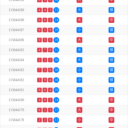
115044190
6
5
5
16
大
中
115044189
4
4
5
13
大
错
115044188
6
6
2
14
大
中
115044187
9
1
9
19
小
错
115044186
9
5
5
19
大
中
115044185
4
7
0
11
大
错
115044184
2
3
5
10
大
错
115044183
7
5
6
18
小
错
115044182
5
9
4
18
小
错
115044181
9
6
4
19
小
错
115044180
4
9
1
14
大
中
115044179
8
2
5
15
大
中
115044178
2
2
9
13
小
中