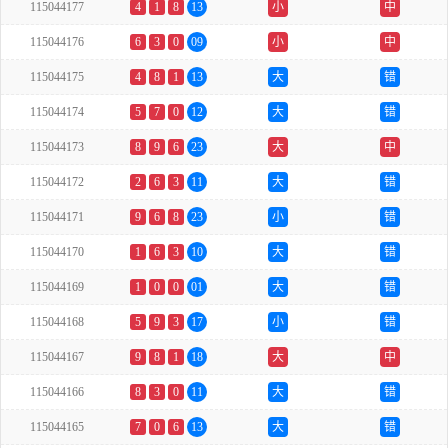
115044177
4
1
8
13
小
中
115044176
6
3
0
09
小
中
115044175
4
8
1
13
大
错
115044174
5
7
0
12
大
错
115044173
8
9
6
23
大
中
115044172
2
6
3
11
大
错
115044171
9
6
8
23
小
错
115044170
1
6
3
10
大
错
115044169
1
0
0
01
大
错
115044168
5
9
3
17
小
错
115044167
9
8
1
18
大
中
115044166
8
3
0
11
大
错
115044165
7
0
6
13
大
错