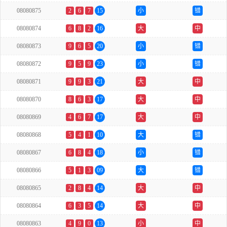
08080875
2
6
7
15
小
错
08080874
6
8
2
16
大
中
08080873
9
6
5
20
小
错
08080872
9
5
9
23
小
错
08080871
9
9
3
21
大
中
08080870
8
6
3
17
大
中
08080869
4
6
7
17
大
中
08080868
5
4
1
10
大
错
08080867
6
8
4
18
小
错
08080866
5
1
3
09
大
错
08080865
2
8
4
14
大
中
08080864
6
3
5
14
大
中
08080863
4
9
0
13
小
中