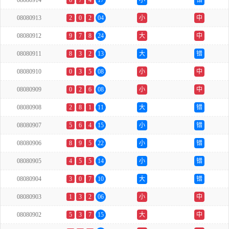
08080914
6
7
4
17
小
错
08080913
2
0
2
04
小
中
08080912
9
7
8
24
大
中
08080911
8
3
2
13
大
错
08080910
0
3
5
08
小
中
08080909
0
2
6
08
小
中
08080908
2
8
1
11
大
错
08080907
5
6
4
15
小
错
08080906
8
9
5
22
小
错
08080905
4
5
5
14
小
错
08080904
3
0
7
10
大
错
08080903
1
3
2
06
小
中
08080902
5
3
7
15
大
中