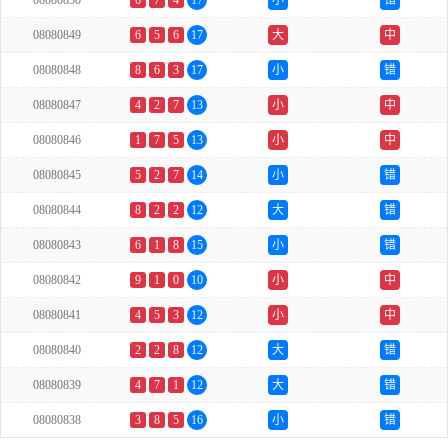
08080850
6
7
4
17
小
错
08080849
6
5
6
17
大
中
08080848
8
6
3
17
小
错
08080847
4
2
7
13
小
中
08080846
1
7
5
13
小
中
08080845
5
2
7
14
小
错
08080844
8
2
2
12
大
错
08080843
6
1
8
15
小
错
08080842
9
1
0
10
小
中
08080841
4
5
3
12
小
中
08080840
2
2
8
12
大
错
08080839
4
7
1
12
大
错
08080838
3
8
5
16
小
错