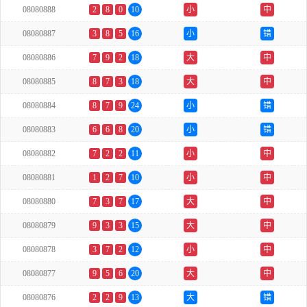
08080888
2
8
0
10
小
中
08080887
3
8
5
16
小
错
08080886
7
9
2
18
大
中
08080885
8
7
3
18
大
中
08080884
8
7
9
24
小
错
08080883
6
6
8
20
小
错
08080882
7
2
2
11
小
中
08080881
1
2
7
10
小
中
08080880
7
3
7
17
大
中
08080879
9
3
3
15
大
中
08080878
3
7
2
12
小
中
08080877
9
5
6
20
大
中
08080876
2
2
9
13
大
错