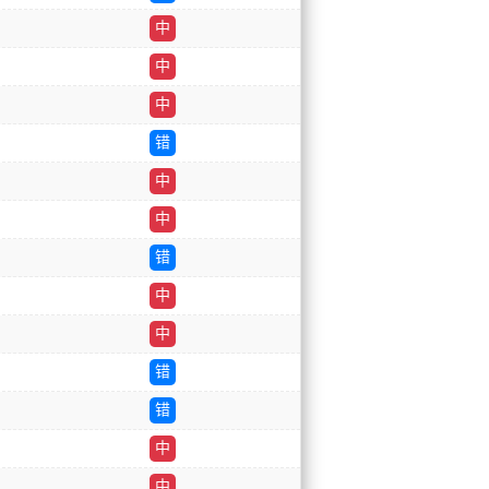
中
中
中
错
中
中
错
中
中
错
错
中
中