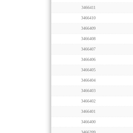
3466411
3466410
3466409
3466408
3466407
3466406
3466405
3466404
3466403
3466402
3466401
3466400
3466399