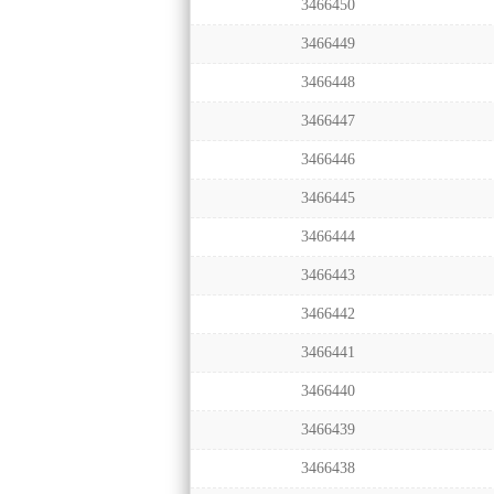
3466450
3466449
3466448
3466447
3466446
3466445
3466444
3466443
3466442
3466441
3466440
3466439
3466438