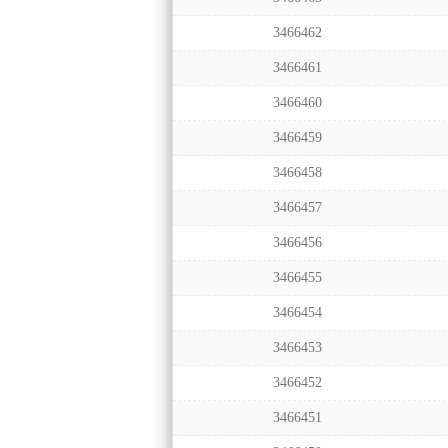
3466462
3466461
3466460
3466459
3466458
3466457
3466456
3466455
3466454
3466453
3466452
3466451