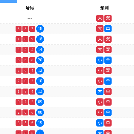
号码
预测
---
大
双
18
大
单
3
8
7
18
大
双
1
8
9
14
大
双
4
5
5
20
小
单
6
6
8
12
小
双
2
6
4
10
小
单
7
0
3
13
大
单
1
8
4
09
小
单
0
7
2
08
小
单
2
0
6
19
小
单
8
5
6
11
大
单
3
0
8