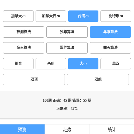
加拿大28
加拿大西28
台湾28
比特币28
神测算法
独尊算法
赤眼算法
帝王算法
军胜算法
霸天算法
组合
杀组
大小
单双
双项
双组
100期 正确：45 期 错误：55 期
正确率：45%
预测
走势
统计