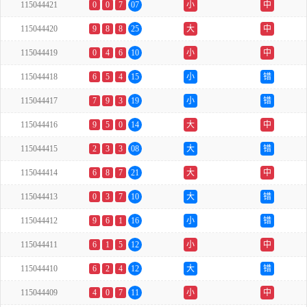
115044421
0
0
7
07
小
中
115044420
9
8
8
25
大
中
115044419
0
4
6
10
小
中
115044418
6
5
4
15
小
错
115044417
7
9
3
19
小
错
115044416
9
5
0
14
大
中
115044415
2
3
3
08
大
错
115044414
6
8
7
21
大
中
115044413
0
3
7
10
大
错
115044412
9
6
1
16
小
错
115044411
6
1
5
12
小
中
115044410
6
2
4
12
大
错
115044409
4
0
7
11
小
中