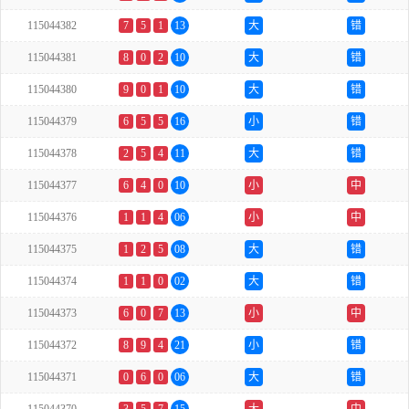
115044382
7
5
1
13
大
错
115044381
8
0
2
10
大
错
115044380
9
0
1
10
大
错
115044379
6
5
5
16
小
错
115044378
2
5
4
11
大
错
115044377
6
4
0
10
小
中
115044376
1
1
4
06
小
中
115044375
1
2
5
08
大
错
115044374
1
1
0
02
大
错
115044373
6
0
7
13
小
中
115044372
8
9
4
21
小
错
115044371
0
6
0
06
大
错