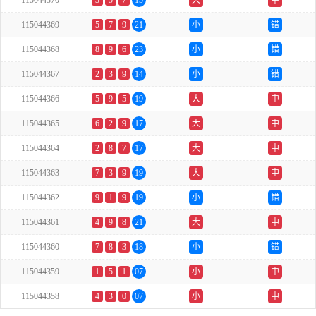
115044370
3
5
7
15
大
中
115044369
5
7
9
21
小
错
115044368
8
9
6
23
小
错
115044367
2
3
9
14
小
错
115044366
5
9
5
19
大
中
115044365
6
2
9
17
大
中
115044364
2
8
7
17
大
中
115044363
7
3
9
19
大
中
115044362
9
1
9
19
小
错
115044361
4
9
8
21
大
中
115044360
7
8
3
18
小
错
115044359
1
5
1
07
小
中
115044358
4
3
0
07
小
中