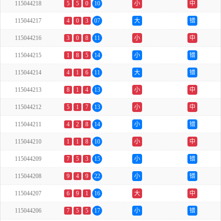
115044218
5
5
0
10
小
中
115044217
4
0
3
07
大
错
115044216
3
0
8
11
小
中
115044215
1
8
5
14
小
错
115044214
4
1
6
11
大
错
115044213
8
1
4
13
小
中
115044212
5
1
7
13
小
中
115044211
4
2
8
14
小
错
115044210
1
1
8
10
小
中
115044209
7
5
3
15
小
错
115044208
9
4
9
22
小
错
115044207
6
9
1
16
大
中
115044206
7
5
5
17
小
错