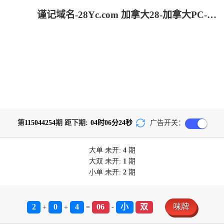
谨记域名-28Yc.com 加拿大28-加拿大PC-加拿大28开奖结果预测官网|飞飞28加拿大在线预测_火热研究!
第
115044254
期 距下期:
04
时
06
分
24
秒
广告开关：
大单
未开:
4
期
大双
未开:
1
期
小单
未开:
2
期
2
0
4
06
小
双
咪牌
+
+
=
-