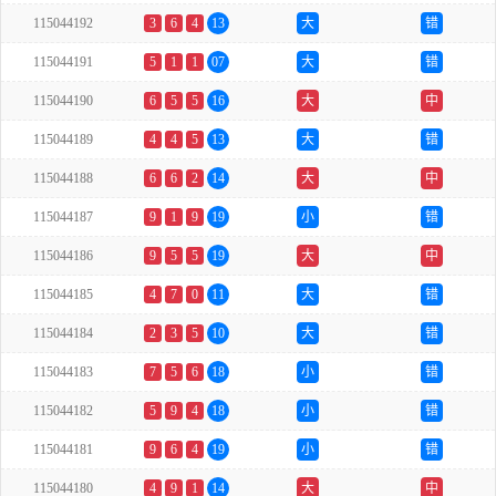
115044192
3
6
4
13
大
错
115044191
5
1
1
07
大
错
115044190
6
5
5
16
大
中
115044189
4
4
5
13
大
错
115044188
6
6
2
14
大
中
115044187
9
1
9
19
小
错
115044186
9
5
5
19
大
中
115044185
4
7
0
11
大
错
115044184
2
3
5
10
大
错
115044183
7
5
6
18
小
错
115044182
5
9
4
18
小
错
115044181
9
6
4
19
小
错
115044180
4
9
1
14
大
中