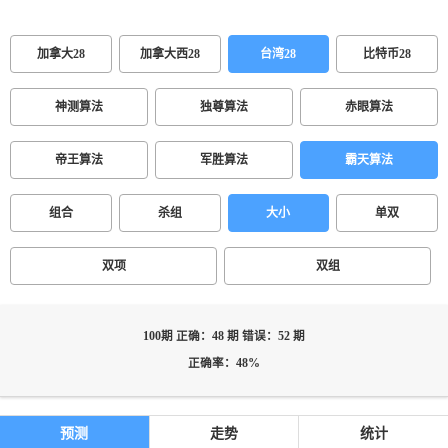
加拿大28
加拿大西28
台湾28
比特币28
神测算法
独尊算法
赤眼算法
帝王算法
军胜算法
霸天算法
组合
杀组
大小
单双
双项
双组
100期 正确：48 期 错误：52 期
正确率：48%
预测
走势
统计