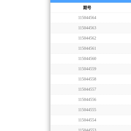
期号
115044564
115044563
115044562
115044561
115044560
115044559
115044558
115044557
115044556
115044555
115044554
115044553