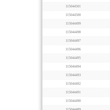
115044501
115044500
115044499
115044498
115044497
115044496
115044495
115044494
115044493
115044492
115044491
115044490
115044489