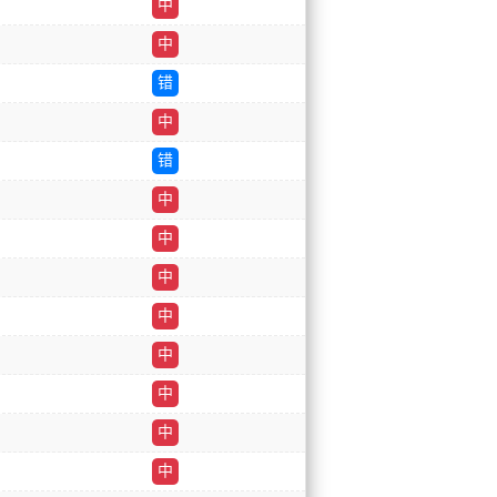
中
中
错
中
错
中
中
中
中
中
中
中
中