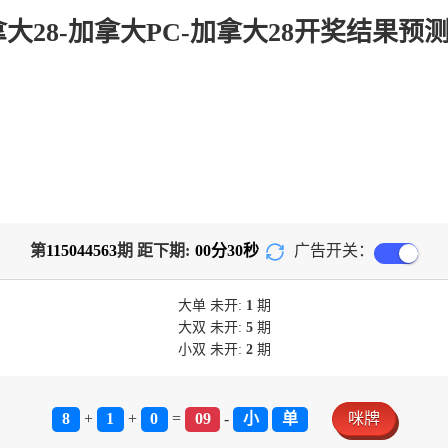
第
115044563
期 距下期:
00
分
30
秒
广告开关：
大单
未开:
1
期
大双
未开:
5
期
小双
未开:
2
期
8
+
1
+
0
=
09
-
小
单
咪牌