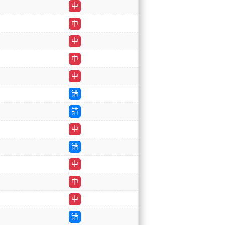
中
中
中
中
中
错
错
中
错
中
中
中
错