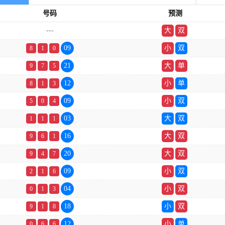
号码
预测
---
大
双
09
小
双
8
1
0
21
大
单
9
7
5
12
小
单
8
1
3
09
小
双
5
0
4
03
大
双
1
1
1
16
大
双
9
6
1
20
大
双
9
4
7
09
小
双
2
1
6
04
小
双
0
1
3
18
小
双
9
1
8
12
小
单
0
6
6