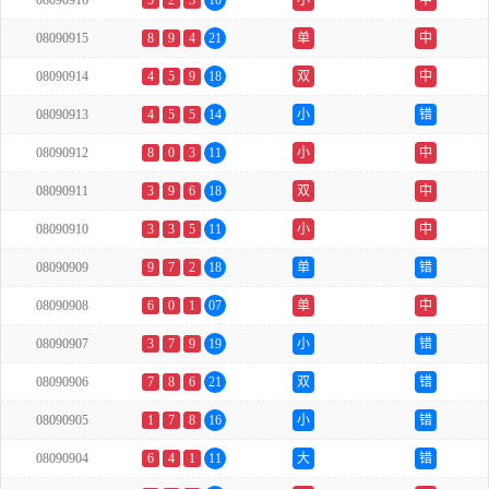
08090916
5
2
3
10
小
中
08090915
8
9
4
21
单
中
08090914
4
5
9
18
双
中
08090913
4
5
5
14
小
错
08090912
8
0
3
11
小
中
08090911
3
9
6
18
双
中
08090910
3
3
5
11
小
中
08090909
9
7
2
18
单
错
08090908
6
0
1
07
单
中
08090907
3
7
9
19
小
错
08090906
7
8
6
21
双
错
08090905
1
7
8
16
小
错
08090904
6
4
1
11
大
错