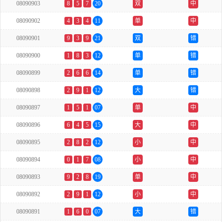
08090903
8
5
7
20
双
中
08090902
4
3
4
11
单
中
08090901
9
3
9
21
双
错
08090900
1
8
3
12
单
错
08090899
2
6
6
14
单
错
08090898
2
9
1
12
大
错
08090897
1
5
1
07
单
中
08090896
6
4
5
15
大
中
08090895
2
8
2
12
小
中
08090894
0
1
7
08
小
中
08090893
9
2
8
19
单
中
08090892
2
9
1
12
小
中
08090891
1
6
0
07
大
错