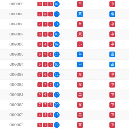
08090890
0
1
6
07
单
中
08090889
2
8
5
15
双
错
08090888
2
2
7
11
单
中
08090887
0
1
5
06
双
中
08090886
0
4
5
09
小
中
08090885
6
7
1
14
单
错
08090884
0
1
5
06
单
错
08090883
7
0
5
12
双
中
08090882
4
7
7
18
双
中
08090881
9
6
4
19
单
中
08090880
7
7
6
20
双
中
08090879
4
5
6
15
单
中
08090878
8
1
9
18
双
中