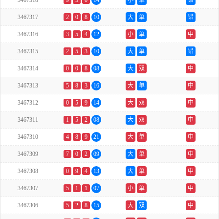
3467318
9
5
0
14
小
单
错
3467317
2
0
8
10
大
单
错
3467316
3
5
4
12
小
单
中
3467315
2
5
3
10
大
单
错
3467314
0
0
8
08
大
双
中
3467313
5
8
3
16
大
单
中
3467312
0
5
9
14
大
双
中
3467311
1
5
2
08
大
双
中
3467310
4
8
9
21
大
单
中
3467309
7
0
2
09
大
单
中
3467308
0
9
4
13
大
单
中
3467307
5
1
1
07
小
单
中
3467306
5
2
8
15
大
双
中