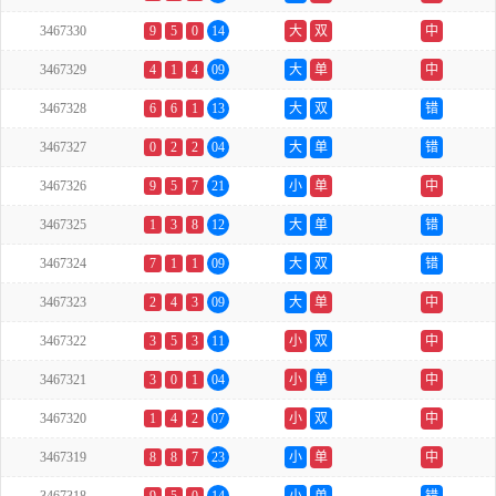
3467330
9
5
0
14
大
双
中
3467329
4
1
4
09
大
单
中
3467328
6
6
1
13
大
双
错
3467327
0
2
2
04
大
单
错
3467326
9
5
7
21
小
单
中
3467325
1
3
8
12
大
单
错
3467324
7
1
1
09
大
双
错
3467323
2
4
3
09
大
单
中
3467322
3
5
3
11
小
双
中
3467321
3
0
1
04
小
单
中
3467320
1
4
2
07
小
双
中
3467319
8
8
7
23
小
单
中