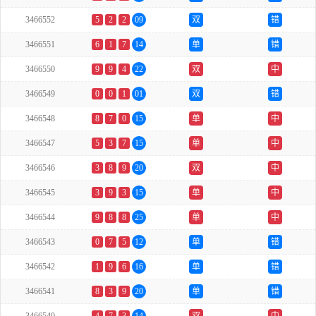
3466552
5
2
2
09
双
错
3466551
6
1
7
14
单
错
3466550
9
9
4
22
双
中
3466549
0
0
1
01
双
错
3466548
8
7
0
15
单
中
3466547
5
3
7
15
单
中
3466546
3
8
9
20
双
中
3466545
3
9
3
15
单
中
3466544
9
8
8
25
单
中
3466543
0
7
5
12
单
错
3466542
1
9
6
16
单
错
3466541
8
3
9
20
单
错