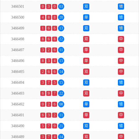
3466501
0
3
0
03
双
错
3466500
4
8
8
20
单
错
3466499
1
6
6
13
双
错
3466498
8
6
8
22
双
中
3466497
3
2
6
11
单
中
3466496
8
3
4
15
单
中
3466495
2
6
6
14
双
中
3466494
3
7
5
15
双
错
3466493
6
9
7
22
双
中
3466492
0
2
6
08
单
错
3466491
6
3
2
11
单
中
3466490
5
7
9
21
双
错
3466489
3
7
4
14
双
中