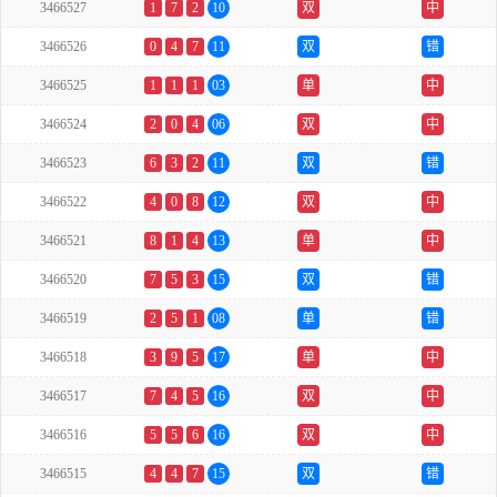
3466527
1
7
2
10
双
中
3466526
0
4
7
11
双
错
3466525
1
1
1
03
单
中
3466524
2
0
4
06
双
中
3466523
6
3
2
11
双
错
3466522
4
0
8
12
双
中
3466521
8
1
4
13
单
中
3466520
7
5
3
15
双
错
3466519
2
5
1
08
单
错
3466518
3
9
5
17
单
中
3466517
7
4
5
16
双
中
3466516
5
5
6
16
双
中
3466515
4
4
7
15
双
错