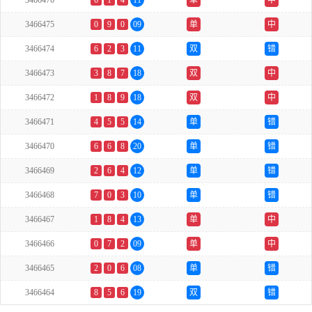
3466476
6
1
4
11
单
中
3466475
0
9
0
09
单
中
3466474
6
2
3
11
双
错
3466473
3
8
7
18
双
中
3466472
1
8
9
18
双
中
3466471
4
5
5
14
单
错
3466470
6
6
8
20
单
错
3466469
2
6
4
12
单
错
3466468
7
0
3
10
单
错
3466467
1
8
4
13
单
中
3466466
0
7
2
09
单
中
3466465
2
0
6
08
单
错
3466464
8
5
6
19
双
错