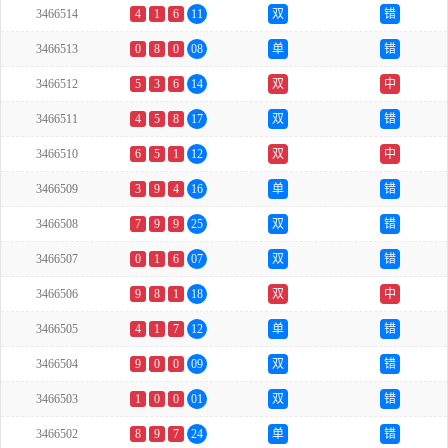
3466514
4
1
6
11
双
错
3466513
0
8
0
08
单
错
3466512
5
3
6
14
双
中
3466511
4
5
8
17
双
错
3466510
6
5
1
12
双
中
3466509
3
9
4
16
单
错
3466508
7
9
9
25
双
错
3466507
0
1
6
07
双
错
3466506
9
8
1
18
双
中
3466505
4
1
7
12
单
错
3466504
9
0
0
09
双
错
3466503
1
0
0
01
双
错
3466502
8
9
7
24
单
错