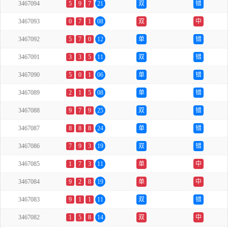
3467095
6
3
0
09
双
错
3467094
5
9
7
21
双
错
3467093
0
7
1
08
双
中
3467092
5
7
0
12
单
错
3467091
3
3
5
11
双
错
3467090
5
0
1
06
单
错
3467089
2
1
5
08
单
错
3467088
9
7
9
25
双
错
3467087
8
8
8
24
单
错
3467086
7
9
3
19
双
错
3467085
1
7
3
11
单
中
3467084
9
2
8
19
单
中
3467083
9
1
1
11
双
错