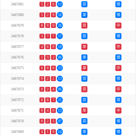
3467082
1
5
8
14
双
中
3467081
5
2
6
13
双
错
3467080
5
2
9
16
单
错
3467079
8
9
9
26
双
中
3467078
3
7
7
17
双
错
3467077
4
6
9
19
单
中
3467076
1
3
2
06
单
错
3467075
6
8
9
23
单
中
3467074
9
2
2
13
双
错
3467073
0
2
4
06
双
中
3467072
8
6
7
21
双
错
3467071
9
4
0
13
单
中
3467070
0
2
5
07
双
错