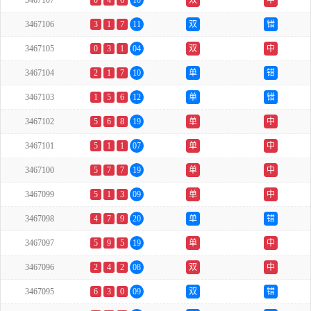
3467108
7
2
4
13
单
中
3467107
0
4
6
10
双
中
3467106
3
1
7
11
双
错
3467105
0
3
1
04
双
中
3467104
2
1
7
10
单
错
3467103
1
5
6
12
单
错
3467102
5
6
8
19
单
中
3467101
5
1
1
07
单
中
3467100
5
7
7
19
单
中
3467099
5
1
3
09
单
中
3467098
4
7
9
20
单
错
3467097
5
9
5
19
单
中
3467096
2
4
2
08
双
中